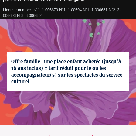
License number: N°1_1-006679 N°1_1-00694 N°1_1-006681 N°2_2-
006693 N°3_3-006682
Offre famille : une place enfant achetée (jusqu'à
16 ans inclus) = tarif réduit pour le ou les
accompagnateur(s) sur les spectacles du service
culturel