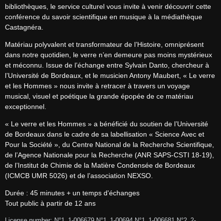
bibliothèques, le service culturel vous invite à venir découvrir cette 
conférence du savoir scientifique en musique à la médiathèque 
Castagnéra.
Matériau polyvalent et transformateur de l’Histoire, omniprésent 
dans notre quotidien, le verre n’en demeure pas moins mystérieux 
et méconnu. Issue de l’échange entre Sylvain Danto, chercheur à 
l’Université de Bordeaux, et le musicien Antony Maubert, « Le verre 
et les Hommes » nous invite à retracer à travers un voyage 
musical, visuel et poétique la grande épopée de ce matériau 
exceptionnel.
« Le verre et les Hommes » a bénéficié du soutien de l’Université 
de Bordeaux dans le cadre de sa labellisation « Science Avec et 
Pour la Société », du Centre National de la Recherche Scientifique, 
de l’Agence Nationale pour la Recherche (ANR SAPS-CSTI 18-19), 
de l’Institut de Chimie de la Matière Condensée de Bordeaux 
(ICMCB UMR 5026) et de l’association NEXSO.
Durée : 45 minutes + un temps d'échanges

Tout public à partir de 12 ans
License number: N°1_1-006679 N°1_1-00694 N°1_1-006681 N°2_2-