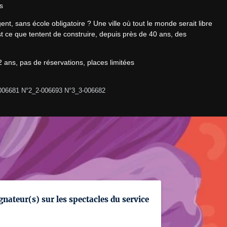
s
nt, sans école obligatoire ? Une ville où tout le monde serait libre 
t ce que tentent de construire, depuis près de 40 ans, des 
ans, pas de réservations, places limitées

006681 N°2_2-006693 N°3_3-006682
gnateur(s) sur les spectacles du service