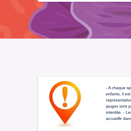
- A chaque s
enfants, il e
représentation
jauges sont p
interdite. - 
accueillir da