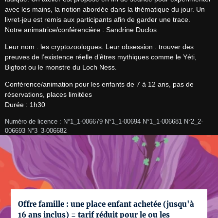
avec les mains, la notion abordée dans la thématique du jour. Un 
livret-jeu est remis aux participants afin de garder une trace.

Notre animatrice/conférencière : Sandrine Duclos
Leur nom : les cryptozoologues. Leur obsession : trouver des 
preuves de l’existence réelle d’êtres mythiques comme le Yéti, 
Bigfoot ou le monstre du Loch Ness.
Conférence/animation pour les enfants de 7 à 12 ans, pas de 
réservations, places limitées

Durée : 1h30
Numéro de licence : N°1_1-006679 N°1_1-00694 N°1_1-006681 N°2_2-
006693 N°3_3-006682
Offre famille : une place enfant achetée (jusqu'à
16 ans inclus) = tarif réduit pour le ou les