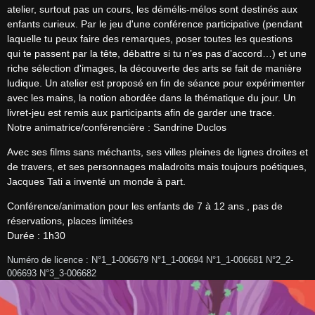
atelier, surtout pas un cours, les démélis-mélos sont destinés aux 
enfants curieux. Par le jeu d'une conférence participative (pendant 
laquelle tu peux faire des remarques, poser toutes les questions 
qui te passent par la tête, débattre si tu n’es pas d’accord…) et une 
riche sélection d'images, la découverte des arts se fait de manière 
ludique. Un atelier est proposé en fin de séance pour expérimenter 
avec les mains, la notion abordée dans la thématique du jour. Un 
livret-jeu est remis aux participants afin de garder une trace.

Notre animatrice/conférencière : Sandrine Duclos
Avec ses films sans méchants, ses villes pleines de lignes droites et 
de travers, et ses personnages maladroits mais toujours poétiques, 
Jacques Tati a inventé un monde à part.
Conférence/animation pour les enfants de 7 à 12 ans , pas de 
réservations, places limitées

Durée : 1h30
Numéro de licence : N°1_1-006679 N°1_1-00694 N°1_1-006681 N°2_2-
006693 N°3_3-006682